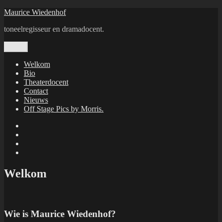
Ga
Maurice Wiedenhof
naar
toneelregisseur en dramadocent.
de
inhoud
Menu
Welkom
Bio
Theaterdocent
Contact
Nieuws
Off Stage Pics by Morris.
Facebook
Twitter
Instagram
E-
mail
Welkom
Wie is Maurice Wiedenhof?