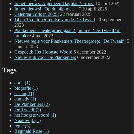
In het nieuws: Algemeen Dagblad ‘Groos’
10 april 2025
In het nieuws! “Op de pijp met….”
10 april 2025
Calendar Girls in 2025!
22 februari 2025
14 en 15 oktober reprise van de De Twaalf
20 september
2023
Plankeniers Theatergroep gaat 2 juni met ‘De Twaalf’ in
premiere
4 mei 2023
Nieuwe regie voor Plankeniers Theatergroep: “De Twaalf”
5
januari 2023
Gespeeld: Het Hoogste Woord
5 december 2022
Nieuw stuk voor De Plankeniers
6 november 2022
Tags
aorta
(1)
biografie
(1)
casting
(1)
comedy
(1)
De Plankeniers
(2)
De Twaalf
(2)
het hoogste woord
(1)
Naaldwijk
(1)
regie
(3)
Reginald Rose
(1)