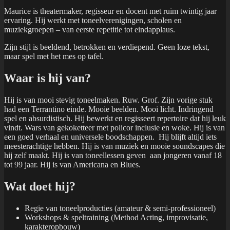
Maurice is theatermaker, regisseur en docent met ruim twintig jaar
ervaring. Hij werkt met toneelverenigingen, scholen en
muziekgroepen – van eerste repetitie tot eindapplaus.
Zijn stijl is beeldend, betrokken en verdiepend. Geen loze tekst,
maar spel met het mes op tafel.
Waar is hij van?
Hij is van mooi stevig toneelmaken. Ruw. Grof. Zijn vorige stuk
had een Terrantino einde. Mooie beelden. Mooi licht. Indringend
spel en absurdistisch. Hij bewerkt en regisseert repertoire dat hij leuk
vindt. Wars van gekoketteer met policor inclusie en woke. Hij is van
een goed verhaal en universele boodschappen. Hij blijft altijd iets
meesterachtige hebben. Hij is van muziek en mooie soundscapes die
hij zelf maakt. Hij is van toneellessen geven aan jongeren vanaf 18
tot 99 jaar. Hij is van Americana en Blues.
Wat doet hij?
Regie van toneelproducties (amateur & semi-professioneel)
Workshops & speltraining (Method Acting, improvisatie,
karakteropbouw)